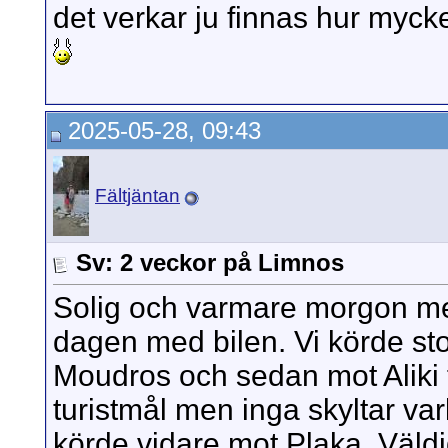
det verkar ju finnas hur mycke
2025-05-28, 09:43
Fältjäntan
Sv: 2 veckor på Limnos
Solig och varmare morgon med
dagen med bilen. Vi körde sto
Moudros och sedan mot Aliki fö
turistmål men inga skyltar var
körde vidare mot Plaka. Väldi