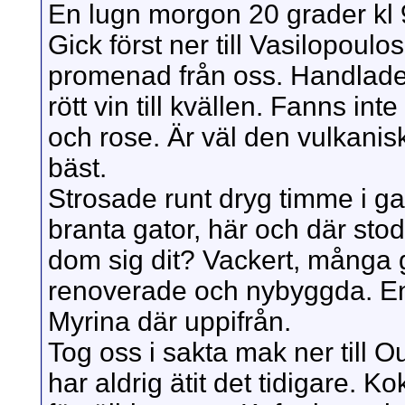
En lugn morgon 20 grader kl 
Gick först ner till Vasilopoul
promenad från oss. Handlade
rött vin till kvällen. Fanns in
och rose. Är väl den vulkan
bäst.
Strosade runt dryg timme i g
branta gator, här och där stod
dom sig dit? Vackert, många
renoverade och nybyggda. En 
Myrina där uppifrån.
Tog oss i sakta mak ner till O
har aldrig ätit det tidigare.