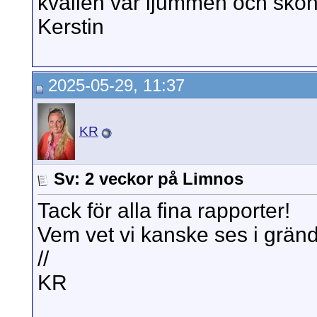
kvällen var ljummen och skö
Kerstin
2025-05-29, 11:37
KR
Sv: 2 veckor på Limnos
Tack för alla fina rapporter!
Vem vet vi kanske ses i gränd
//
KR