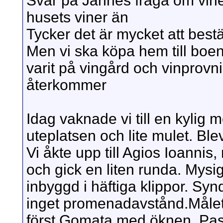
Svar på Jannes fråga om vine
husets viner än
Tycker det är mycket att bestä
Men vi ska köpa hem till boe
varit på vingård och vinprovni
återkommer
Idag vaknade vi till en kylig
uteplatsen och lite mulet. Blev
Vi åkte upp till Agios Ioanni
och gick en liten runda. Mysi
inbyggd i häftiga klippor. Synd
inget promenadavstånd.Målet
först Gomata med öknen. Pa