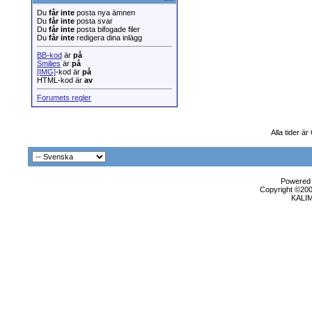
Du
får inte
posta nya ämnen
Du
får inte
posta svar
Du
får inte
posta bifogade filer
Du
får inte
redigera dina inlägg
BB-kod
är
på
Smilies
är
på
[IMG]
-kod är
på
HTML-kod är
av
Forumets regler
Alla tider ä
Powered b
Copyright ©2000
KALI