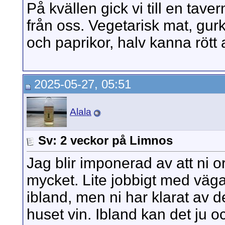
På kvällen gick vi till en tav
från oss. Vegetarisk mat, gur
och paprikor, halv kanna rött 
2025-05-27, 05:51
Alala
Sv: 2 veckor på Limnos
Jag blir imponerad av att ni 
mycket. Lite jobbigt med väga
ibland, men ni har klarat av d
huset vin. Ibland kan det ju oc