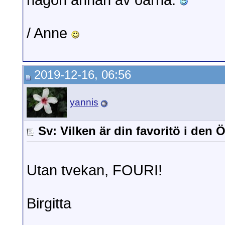
någon annan av öarna.
/ Anne
2019-12-16, 06:56
yannis
Sv: Vilken är din favoritö i den
Utan tvekan, FOURI!
Birgitta