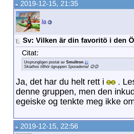
2019-12-15, 21:35
Ia
Sv: Vilken är din favoritö i den
Citat:
Ursprungligen postat av
Smultron
Skiathos tillhör ögruppen Sporaderna! 😉😊
Ja, det har du helt rett i
. Le
denne gruppen, men den inkud
egeiske og tenkte meg ikke o
2019-12-15, 22:56