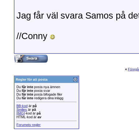
Jag får väl svara Samos på det
//Conny
«
Föregå
Regler för att posta
Du
får inte
posta nya ämnen
Du
får inte
posta svar
Du
får inte
posta bifogade filer
Du
får inte
redigera dina inlägg
BB-kod
är
på
Smilies
är
på
[IMG]
-kod är
på
HTML-kod är
av
Forumets regler