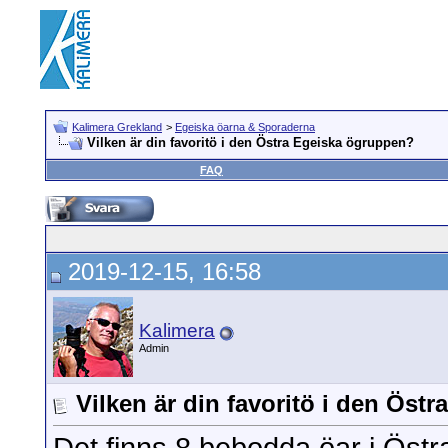
Kalimera Grekland
>
Egeiska öarna & Sporaderna
Vilken är din favoritö i den Östra Egeiska ögruppen?
FAQ
2019-12-15, 16:58
Kalimera
Admin
Vilken är din favoritö i den Öst