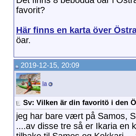
Det finns 8 bebodda öar i Östr
favorit?
Här finns en karta över Östr
öar.
2019-12-15, 20:09
Ia
Sv: Vilken är din favoritö i den
jeg har bare vært på Samos, Ski
....av disse tre så er Ikaria en 