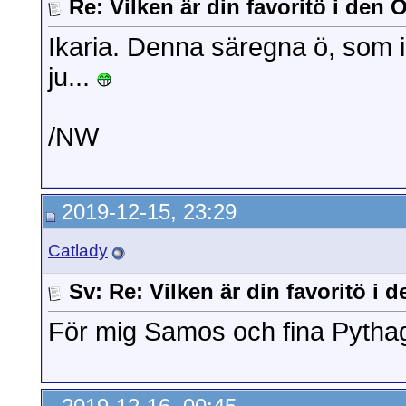
Re: Vilken är din favoritö i den
Ikaria. Denna säregna ö, som in
ju...
/NW
2019-12-15, 23:29
Catlady
Sv: Re: Vilken är din favoritö i
För mig Samos och fina Pythag