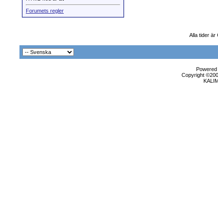
Forumets regler
Alla tider ä
Powered b
Copyright ©2000
KALI