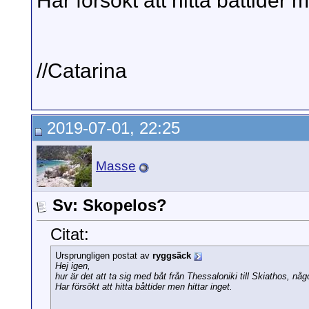
Har försökt att hitta båttider m
//Catarina
2019-07-01, 22:25
Masse
Sv: Skopelos?
Citat:
Ursprungligen postat av
ryggsäck
Hej igen,
hur är det att ta sig med båt från Thessaloniki till Skiathos, n
Har försökt att hitta båttider men hittar inget.