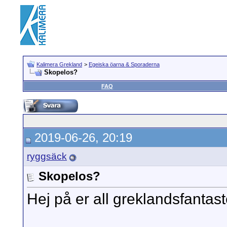
Kalimera Grekland
>
Egeiska öarna & Sporaderna
Skopelos?
FAQ
2019-06-26, 20:19
ryggsäck
Skopelos?
Hej på er all greklandsfantast