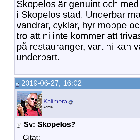
Skopelos är genuint och med hä
i Skopelos stad. Underbar mat,
vandrar, cyklar, hyr moppe och
tro att ni inte kommer att tr
på restauranger, vart ni kan 
underbart.
2019-06-27, 16:02
Kalimera
Admin
Sv: Skopelos?
Citat: