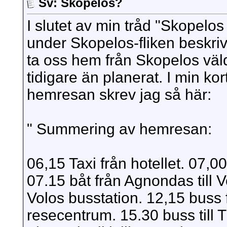
Sv: Skopelos?
I slutet av min tråd "Skopelo
under Skopelos-fliken beskrive
ta oss hem från Skopelos väld
tidigare än planerat. I min k
hemresan skrev jag så här:
" Summering av hemresan:
06,15 Taxi från hotellet. 07,0
07.15 båt från Agnondas till V
Volos busstation. 12,15 buss f
resecentrum. 15.30 buss till T