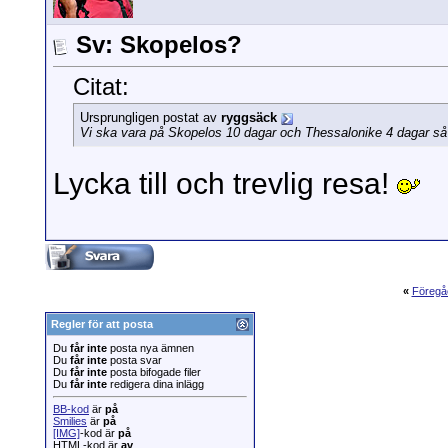
Sv: Skopelos?
Citat:
Ursprungligen postat av
ryggsäck
Vi ska vara på Skopelos 10 dagar och Thessalonike 4 dagar så d
Lycka till och trevlig resa!
«
Föregå
Regler för att posta
Du
får inte
posta nya ämnen
Du
får inte
posta svar
Du
får inte
posta bifogade filer
Du
får inte
redigera dina inlägg
BB-kod
är
på
Smilies
är
på
[IMG]
-kod är
på
HTML-kod är
av