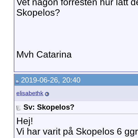
Vet någon förresten hur lätt det
Skopelos?
Mvh Catarina
2019-06-26, 20:40
elisabethk
Sv: Skopelos?
Hej!
Vi har varit på Skopelos 6 ggr