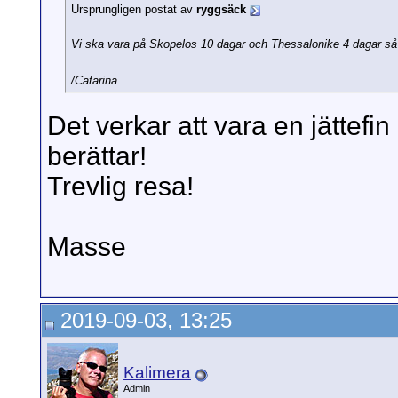
Ursprungligen postat av
ryggsäck
Vi ska vara på Skopelos 10 dagar och Thessalonike 4 dagar så d
/Catarina
Det verkar att vara en jättefi
berättar!
Trevlig resa!
Masse
2019-09-03, 13:25
Kalimera
Admin