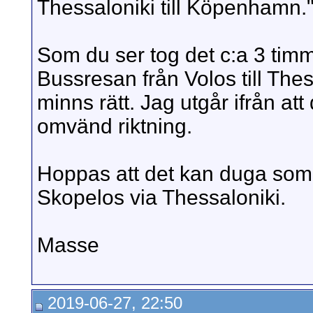
Thessaloniki till Köpenhamn.
Som du ser tog det c:a 3 timm
Bussresan från Volos till The
minns rätt. Jag utgår ifrån at
omvänd riktning.
Hoppas att det kan duga som li
Skopelos via Thessaloniki.
Masse
2019-06-27, 22:50