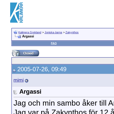
Kalimera Grekland
>
Joniska öarna
>
Zakynthos
Argassi
FAQ
2005-07-26, 09:49
mimi
Argassi
Jag och min sambo åker till A
Jag var på Zakynthos för 12 år