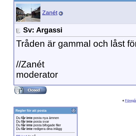
Zanét
Sv: Argassi
Tråden är gammal och låst för
//Zanét
moderator
«
Föregå
Regler för att posta
Du
får inte
posta nya ämnen
Du
får inte
posta svar
Du
får inte
posta bifogade filer
Du
får inte
redigera dina inlägg