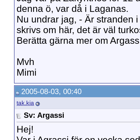
denna ö, var då i Laganas.
Nu undrar jag, - Är stranden i
skrivs om här, det är väl turkos
Berätta gärna mer om Argassi
Mvh
Mimi
2005-08-03, 00:40
tak.kia
Sv: Argassi
Hej!
Var i Agrassi för en vecka sed