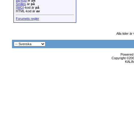
BB-kod
är
på
Smilies
är
på
[IMG]
-kod är
på
HTML-kod är
av
Forumets regler
Alla tider ä
Powered b
Copyright ©2000
KALI