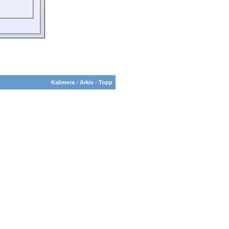
Kalimera
-
Arkiv
-
Topp