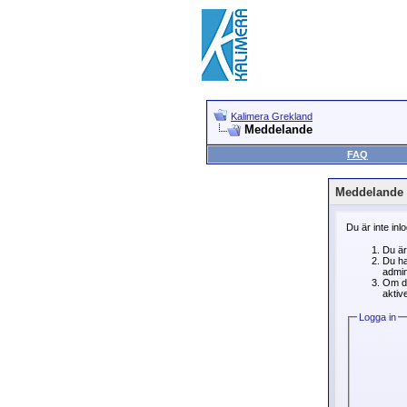
Kalimera Grekland
Meddelande
FAQ
Meddelande
Du är inte inl
Du är
Du ha
admin
Om du
aktive
Logga in