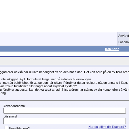
Använd
Löseno
Kalender
oggad eller också har du inte behörighet att se den här sidan. Det kan bero på en av flera ors
 inte inloggad. Fyll i formuläret längst ner på sidan och försök igen.
r inte rätt behörighet för att se den här sidan. Försöker du att redigera någon annans inlägg
instrativa funktioner eller något annat skyddat system?
 försöker att posta, kan det vara så att administratören har stängt av ditt konto, eller så vän
ring.
Användarnamn:
Lösenord:
Har du glömt ditt lösenord?
Kom ihåg mig?