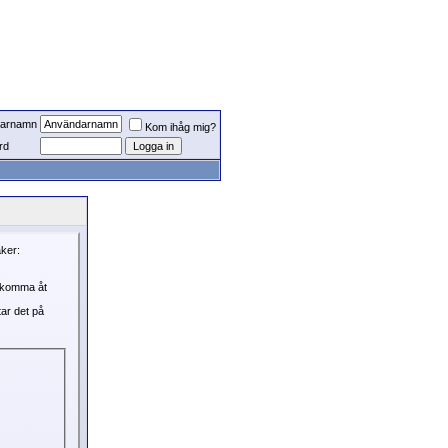
arnamn
Kom ihåg mig?
rd
aker:
, komma åt
tar det på