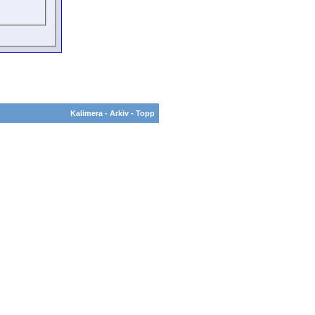
Kalimera
-
Arkiv
-
Topp