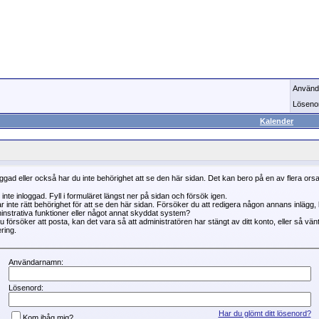
Använd
Löseno
Kalender
oggad eller också har du inte behörighet att se den här sidan. Det kan bero på en av flera ors
 inte inloggad. Fyll i formuläret längst ner på sidan och försök igen.
r inte rätt behörighet för att se den här sidan. Försöker du att redigera någon annans inlägg
instrativa funktioner eller något annat skyddat system?
 försöker att posta, kan det vara så att administratören har stängt av ditt konto, eller så vän
ring.
Användarnamn:
Lösenord:
Har du glömt ditt lösenord?
Kom ihåg mig?