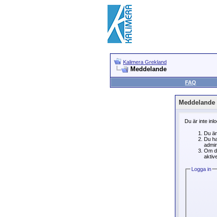
Kalimera Grekland
Meddelande
FAQ
Meddelande
Du är inte inl
Du är
Du ha
admin
Om du
aktive
Logga in