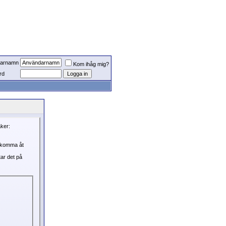
arnamn
Kom ihåg mig?
rd
aker:
, komma åt
tar det på