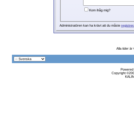
Kom ihåg mig?
Administratören kan ha krävt att du måste
registrer
Alla tider ä
Powered b
Copyright ©2000
KALI