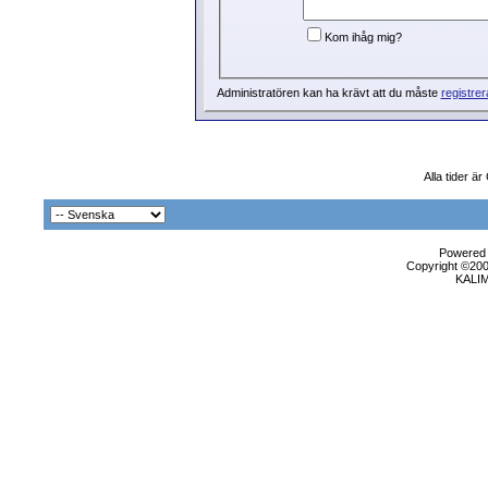
Kom ihåg mig?
Administratören kan ha krävt att du måste
registrer
Alla tider 
Powered b
Copyright ©2000
KALI