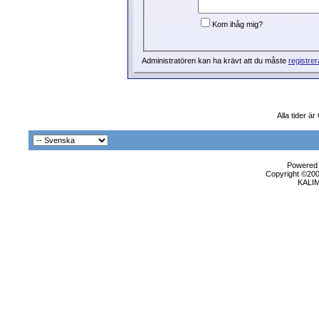
Kom ihåg mig?
Administratören kan ha krävt att du måste
registrer
Alla tider ä
Powered b
Copyright ©2000
KALI