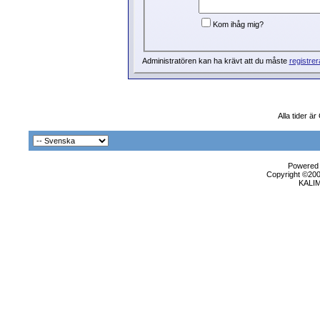
Kom ihåg mig?
Administratören kan ha krävt att du måste
registrer
Alla tider ä
Powered b
Copyright ©2000
KALI