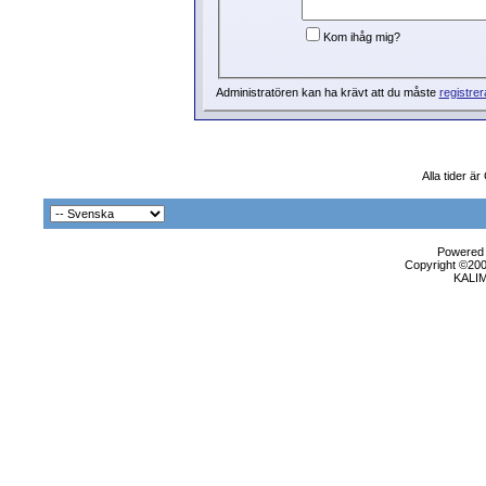
Kom ihåg mig?
Administratören kan ha krävt att du måste
registrer
Alla tider ä
Powered b
Copyright ©2000
KALI