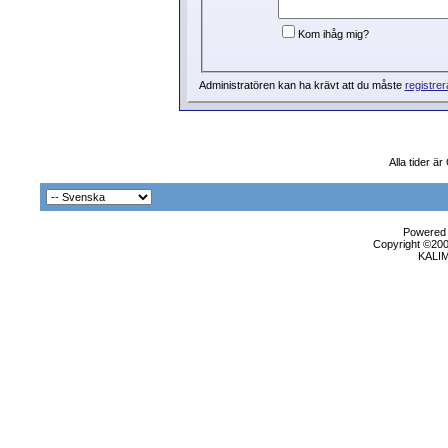
Kom ihåg mig?
Administratören kan ha krävt att du måste
registrer
Alla tider ä
Powered b
Copyright ©2000
KALI