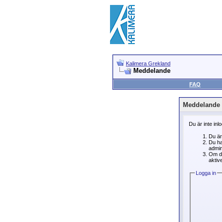
Kalimera Grekland
Meddelande
FAQ
Meddelande
Du är inte inl
Du är
Du ha
admin
Om du
aktive
Logga in