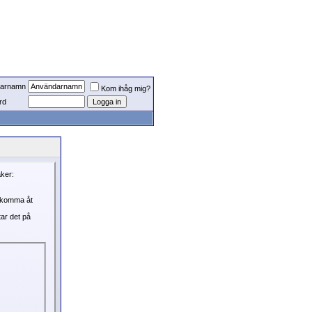
arnamn
Kom ihåg mig?
rd
aker:
, komma åt
tar det på