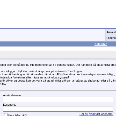
Använd
Löseno
Kalender
oggad eller också har du inte behörighet att se den här sidan. Det kan bero på en av flera ors
 inte inloggad. Fyll i formuläret längst ner på sidan och försök igen.
r inte rätt behörighet för att se den här sidan. Försöker du att redigera någon annans inlägg
instrativa funktioner eller något annat skyddat system?
 försöker att posta, kan det vara så att administratören har stängt av ditt konto, eller så vän
ring.
Användarnamn:
Lösenord:
Har du glömt ditt lösenord?
Kom ihåg mig?