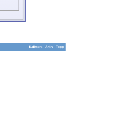
Kalimera
-
Arkiv
-
Topp