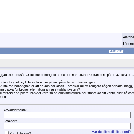
Använd
Löseno
Kalender
oggad eller också har du inte behörighet att se den här sidan. Det kan bero på en av flera ors
 inte inloggad. Fyll i formuläret längst ner på sidan och försök igen.
r inte rätt behörighet för att se den här sidan. Försöker du att redigera någon annans inlägg
instrativa funktioner eller något annat skyddat system?
 försöker att posta, kan det vara så att administratören har stängt av ditt konto, eller så vän
ring.
Användarnamn:
Lösenord:
Har du glömt ditt lösenord?
Kom ihåg mig?