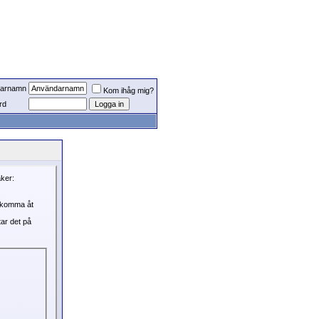
arnamn
Kom ihåg mig?
rd
aker:
, komma åt
tar det på