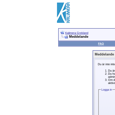
Kalimera Grekland
Meddelande
FAQ
Meddelande
Du är inte inl
Du är
Du ha
admin
Om du
aktive
Logga in