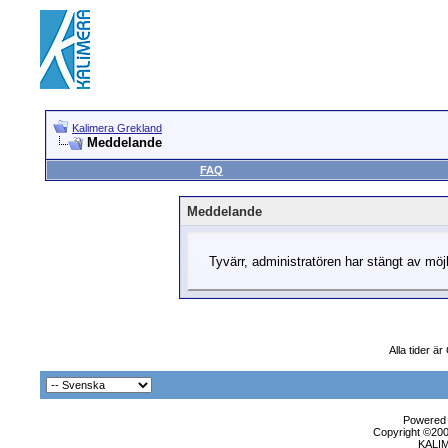
Kalimera Grekland
Meddelande
FAQ
Meddelande
Tyvärr, administratören har stängt av möjli
Alla tider ä
Powered b
Copyright ©2000
KALI