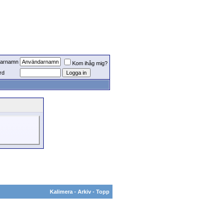
arnamn
Kom ihåg mig?
rd
Kalimera
-
Arkiv
-
Topp