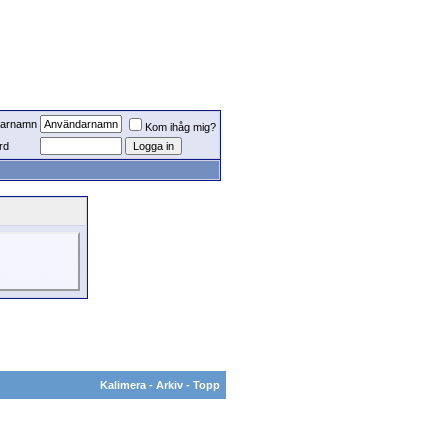
arnamn
Kom ihåg mig?
rd
Kalimera
-
Arkiv
-
Topp