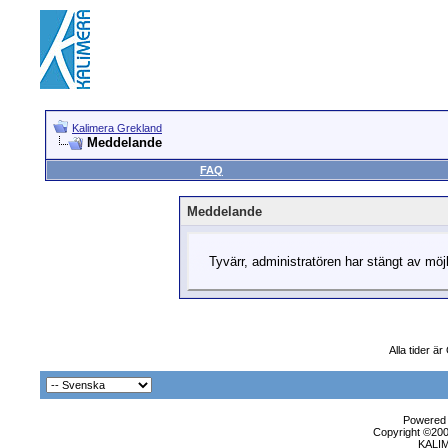
Kalimera Grekland
Meddelande
FAQ
Meddelande
Tyvärr, administratören har stängt av möjli
Alla tider ä
Powered b
Copyright ©2000
KALI