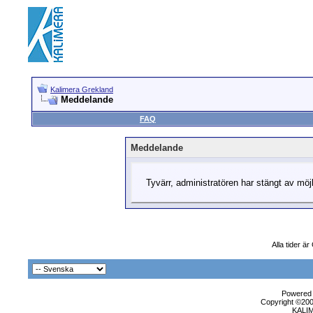
Kalimera Grekland
Meddelande
FAQ
Meddelande
Tyvärr, administratören har stängt av möjli
Alla tider ä
Powered b
Copyright ©2000
KALI