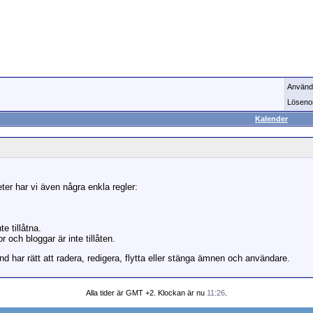
Använd
Löseno
Kalender
ter har vi även några enkla regler:
te tillåtna.
 och bloggar är inte tillåten.
d har rätt att radera, redigera, flytta eller stänga ämnen och användare.
Alla tider är GMT +2. Klockan är nu
11:26
.