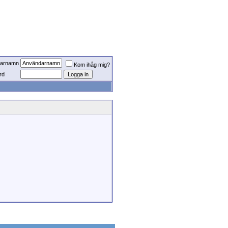
arnamn
Kom ihåg mig?
rd