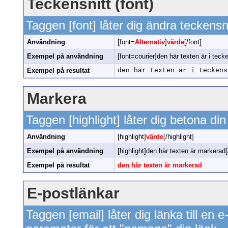
Teckensnitt (font)
Taggen [font] låter dig ändra teckensni
Användning
[font=
Alternativ
]
värde
[/font]
Exempel på användning
[font=courier]den här texten är i tecke
Exempel på resultat
den här texten är i teckens
Markera
Taggen [highlight] låter dig betona din 
Användning
[highlight]
värde
[/highlight]
Exempel på användning
[highlight]den här texten är markerad[/
Exempel på resultat
den här texten är markerad
E-postlänkar
Taggen [email] låter dig länka till en 