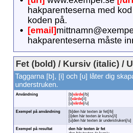
hakparenteserna med kod 
koden på.
[email]
mittnamn@exempe
hakparenteserna måste inn
Fet (bold) / Kursiv (italic) 
Taggarna [b], [i] och [u] låter dig skapa
understruken.
Användning
[b]
värde
[/b]
[i]
värde
[/i]
[u]
värde
[/u]
Exempel på användning
[b]den här texten är fet[/b]
[i]den här texten är kursiv[/i]
[u]den här texten är understruken[/u]
Exempel på resultat
den här texten är fet