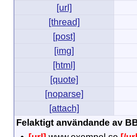
[url]
[thread]
[post]
[img]
[html]
[quote]
[noparse]
[attach]
Felaktigt användande av B
[url]
www.exempel.se
[/ur