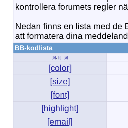
kontrollera forumets regler när
Nedan finns en lista med de
att formatera dina meddeland
BB-kodlista
[b]
,
[i]
,
[u]
[color]
[size]
[font]
[highlight]
[email]