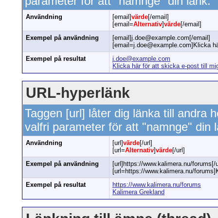
parameter för att "namnge" din länk.
Användning
[email]
värde
[/email]
[email=
Alternativ
]
värde
[/email]
Exempel på användning
[email]j.doe@example.com[/email]
[email=j.doe@example.com]Klicka här f
Exempel på resultat
j.doe@example.com
Klicka här för att skicka e-post till mi
URL-hyperlänk
Taggen [url] låter dig länka till andra
valfri parameter för att "namnge" din 
Användning
[url]
värde
[/url]
[url=
Alternativ
]
värde
[/url]
Exempel på användning
[url]https://www.kalimera.nu/forums[/u
[url=https://www.kalimera.nu/forums]K
Exempel på resultat
https://www.kalimera.nu/forums
Kalimera Grekland