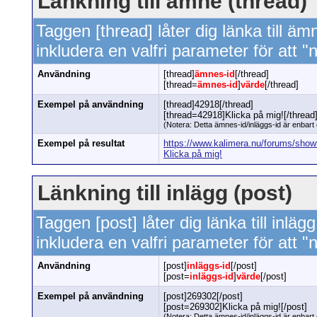
Länkning till ämne (thread)
Taggen [thread] låter dig länka till 
inkludera en valfri parameter för att 
Användning
[thread]
ämnes-id
[/thread]
[thread=
ämnes-id
]
värde
[/thread]
Exempel på användning
[thread]42918[/thread]
[thread=42918]Klicka på mig![/thread
(Notera: Detta ämnes-id/inläggs-id är enbart et
Exempel på resultat
https://www.kalimera.nu/forums/sho
Klicka på mig!
Länkning till inlägg (post)
Taggen [post] låter dig länka till inl
inkludera en valfri parameter för att 
Användning
[post]
inläggs-id
[/post]
[post=
inläggs-id
]
värde
[/post]
Exempel på användning
[post]269302[/post]
[post=269302]Klicka på mig![/post]
(Notera: Detta ämnes-id/inläggs-id är enbart et