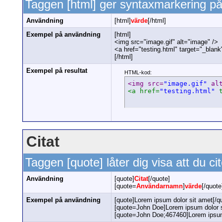
Taggen [html] ger syntaxmarkering på
Användning
[html]
värde
[/html]
Exempel på användning
[html]
<img src="image.gif" alt="image" />
<a href="testing.html" target="_blan
[/html]
Exempel på resultat
HTML-kod:
<img src=
"image.gif"
 al
<a href=
"testing.html"
 
Citat
Taggen [quote] låter dig visa att du ci
Användning
[quote]
Citat
[/quote]
[quote=
Användarnamn
]
värde
[/quote
Exempel på användning
[quote]Lorem ipsum dolor sit amet[/q
[quote=John Doe]Lorem ipsum dolor s
[quote=John Doe;467460]Lorem ipsum 