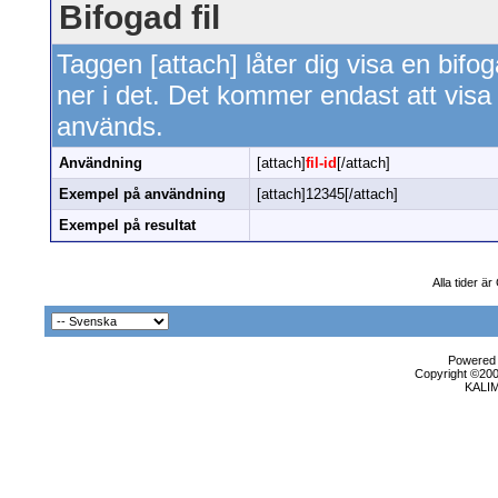
Bifogad fil
Taggen [attach] låter dig visa en bifogad 
ner i det. Det kommer endast att visa bi
används.
Användning
[attach]
fil-id
[/attach]
Exempel på användning
[attach]12345[/attach]
Exempel på resultat
Alla tider ä
Powered b
Copyright ©2000
KALI