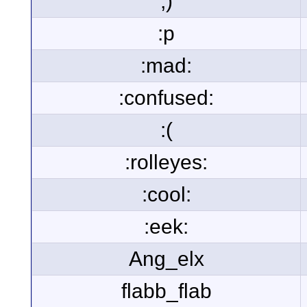
;)
:p
:mad:
:confused:
:(
:rolleyes:
:cool:
:eek:
Ang_elx
flabb_flab