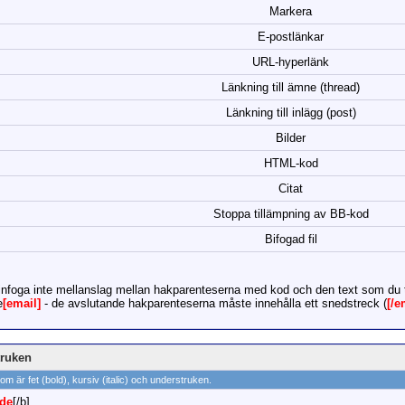
Markera
E-postlänkar
URL-hyperlänk
Länkning till ämne (thread)
Länkning till inlägg (post)
Bilder
HTML-kod
Citat
Stoppa tillämpning av BB-kod
Bifogad fil
infoga inte mellanslag mellan hakparenteserna med kod och den text som du 
e
[email]
- de avslutande hakparenteserna måste innehålla ett snedstreck (
[/e
struken
som är fet (bold), kursiv (italic) och understruken.
rde
[/b]