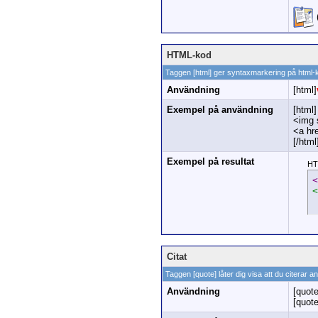
HTML-kod
Taggen [html] ger syntaxmarkering på html-
Användning
[html]
Exempel på användning
[html]
<img 
<a hr
[/html
Exempel på resultat
HT
<
<
Citat
Taggen [quote] låter dig visa att du citerar a
Användning
[quote
[quot