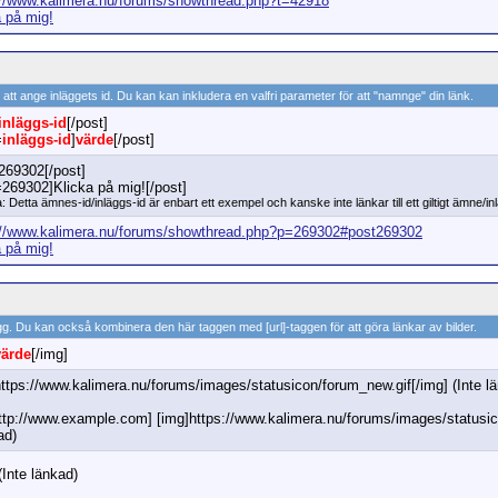
://www.kalimera.nu/forums/showthread.php?t=42918
a på mig!
m att ange inläggets id. Du kan kan inkludera en valfri parameter för att "namnge" din länk.
inläggs-id
[/post]
=
inläggs-id
]
värde
[/post]
]269302[/post]
=269302]Klicka på mig![/post]
: Detta ämnes-id/inläggs-id är enbart ett exempel och kanske inte länkar till ett giltigt ämne/in
://www.kalimera.nu/forums/showthread.php?p=269302#post269302
a på mig!
nlägg. Du kan också kombinera den här taggen med [url]-taggen för att göra länkar av bilder.
värde
[/img]
https://www.kalimera.nu/forums/images/statusicon/forum_new.gif[/img] (Inte l
http://www.example.com] [img]https://www.kalimera.nu/forums/images/statusico
ad)
Inte länkad)