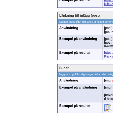
Exempel på resultat
https
Klick
Länkning till inlägg (post)
Taggen [post] låter dig länka till inlägg geno
Användning
[post]
[post
Exempel på användning
[post
[post
(Notera
Exempel på resultat
https
Klick
Bilder
Taggen [img] låter dig infoga bilder i dina i
Användning
[img]
Exempel på användning
[img]
[url=
(Länk
Exempel på resultat
(