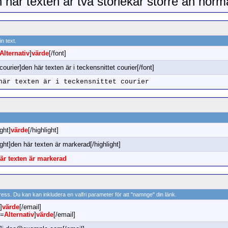
 här texten är två storlekar större än norm
n text.
Alternativ
]
värde
[/font]
courier]den här texten är i teckensnittet courier[/font]
här texten är i teckensnittet courier
ight]
värde
[/highlight]
ight]den här texten är markerad[/highlight]
är texten är markerad
adress. Du kan kan inkludera en valfri parameter för att "namnge" din länk.
]
värde
[/email]
l=
Alternativ
]
värde
[/email]