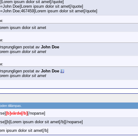
e]Lorem ipsum dolor sit amet[/quote]
e=John Doe]Lorem ipsum dolor sit amet[/quote]
e=John Doe;467459]Lorem ipsum dolor sit amet[/quote]
at:
orem ipsum dolor sit amet
at:
rsprungligen postat av
John Doe
orem ipsum dolor sit amet
at:
rsprungligen postat av
John Doe
orem ipsum dolor sit amet
oden tillämpas.
rse]
[b]värde[/b]
[/noparse]
rse][b]Lorem ipsum dolor sit amet[/b][/noparse]
em ipsum dolor sit amet[/b]