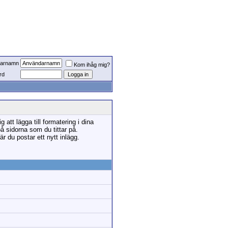
arnamn
Kom ihåg mig?
rd
tt lägga till formatering i dina
sidorna som du tittar på.
r du postar ett nytt inlägg.