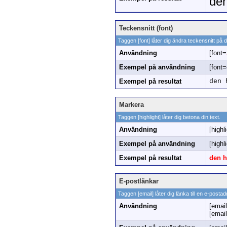
den
Teckensnitt (font)
Taggen [font] låter dig ändra teckensnitt på di
Användning
[font=
Exempel på användning
[font=
Exempel på resultat
den 
Markera
Taggen [highlight] låter dig betona din text.
Användning
[highl
Exempel på användning
[highl
Exempel på resultat
den h
E-postlänkar
Taggen [email] låter dig länka till en e-post
Användning
[email
[emai