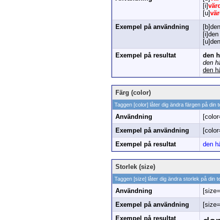
[i]
vär
[u]
vä
Exempel på användning
[b]den
[i]den
[u]den
Exempel på resultat
den h
den hä
den h
Färg (color)
Taggen [color] låter dig ändra färgen på din t
Användning
[color
Exempel på användning
[color
Exempel på resultat
den hä
Storlek (size)
Taggen [size] låter dig ändra storlek på din t
Användning
[size
Exempel på användning
[size=
Exempel på resultat