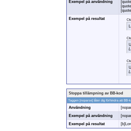
Exempel på användning
[quot
[quot
[quot
Exempel på resultat
Cit
L
Cit
U
L
Cit
U
L
Stoppa tillämpning av BB-kod
Taggen [noparse] låter dig förhindra att BB-k
Användning
[nopa
Exempel på användning
[nopa
Exempel på resultat
[b]Lor