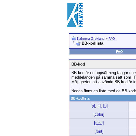
Kalimera Grekland
>
FAQ
BB-kodlista
FAQ
BB-kod
BB-kod är en uppsättning taggar som 
meddelanden på samma sätt som HTML
Möjligheten att använda BB-kod är ins
Nedan finns en lista med de BB-kod
BB-kodlista
[b]
,
[i]
,
[u]
[color]
[size]
[font]