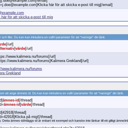
l]j.doe@example.com[/email]
=j.doe@example.com]Klicka här för att skicka e-post till mig[/email]
@example.com
 här för att skicka e-post till mig
or och filer. Du kan kan inkludera en valfri parameter för att "namnge" din länk.
ärde
[/url]
lternativ
]
värde
[/url]
ttps://www.kalimera.nu/forums[/url]
https://www.kalimera.nu/forums]Kalimera Grekland[/url]
://www.kalimera.nu/forums
era Grekland
nom att ange ämnets id. Du kan kan inkludera en valfri parameter för att "namnge" din länk.
d]
ämnes-id
[/thread]
ad=
ämnes-id
]
värde
[/thread]
d]42918[/thread]
ad=42918]Klicka på mig![/thread]
: Detta ämnes-id/inläggs-id är enbart ett exempel och kanske inte länkar till ett giltigt ämne/in