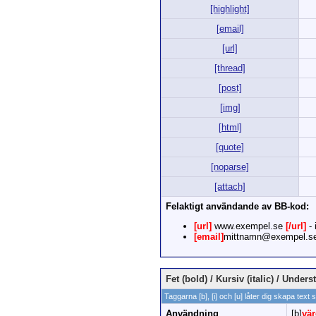
[highlight]
[email]
[url]
[thread]
[post]
[img]
[html]
[quote]
[noparse]
[attach]
Felaktigt användande av BB-kod:
[url]
www.exempel.se
[/url]
- 
[email]
mittnamn@exempel.s
Fet (bold) / Kursiv (italic) / Under
Taggarna [b], [i] och [u] låter dig skapa text 
Användning
[b]
vä