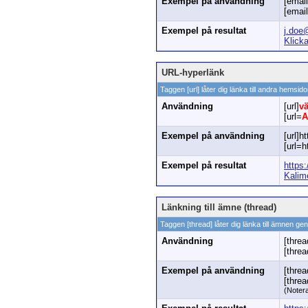
Exempel på användning
[emai
[email
Exempel på resultat
j.doe
Klicka
URL-hyperlänk
Taggen [url] låter dig länka till andra hemsid
Användning
[url]
v
[url=
A
Exempel på användning
[url]h
[url=
Exempel på resultat
https
Kalim
Länkning till ämne (thread)
Taggen [thread] låter dig länka till ämnen ge
Användning
[threa
[thre
Exempel på användning
[threa
[thre
(Notera