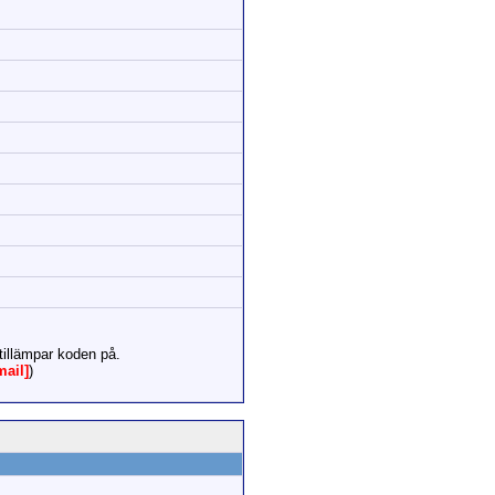
tillämpar koden på.
mail]
)