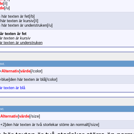
de
[/i]
rde
[/u]
 här texten är fet[/b]
 här texten är kursiv[/i]
 här texten är understruken[/u]
är texten är fet
r texten är kursiv
är texten är understruken
ext.
=
Alternativ
]
värde
[/color]
=blue]den här texten är blå[/color]
r texten är blå
ext.
=
Alternativ
]
värde
[/size]
+2]den här texten är två storlekar större än normalt[/size]