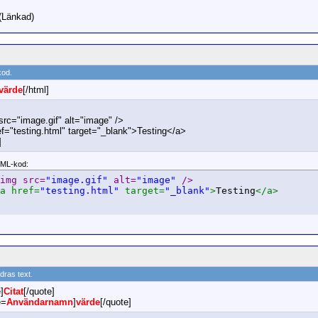
(Länkad)
kod.
värde
[/html]
src="image.gif" alt="image" />
ef="testing.html" target="_blank">Testing</a>
]
ML-kod:
img src=
"image.gif"
 alt=
"image"
 />
a href=
"testing.html"
 target=
"_blank"
>
Testing
</a>
ndras text.
]
Citat
[/quote]
e=
Användarnamn
]
värde
[/quote]