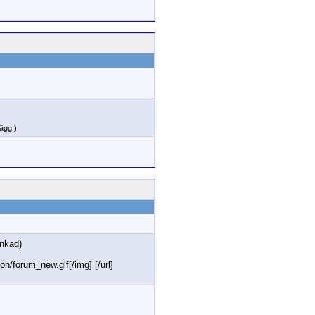
lägg.)
änkad)
n/forum_new.gif[/img] [/url]