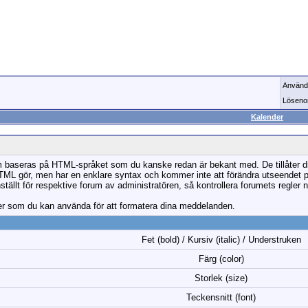
Använd
Löseno
Kalender
baseras på HTML-språket som du kanske redan är bekant med. De tillåter dig a
 gör, men har en enklare syntax och kommer inte att förändra utseendet på 
tällt för respektive forum av administratören, så kontrollera forumets regler nä
er som du kan använda för att formatera dina meddelanden.
Fet (bold) / Kursiv (italic) / Understruken
Färg (color)
Storlek (size)
Teckensnitt (font)