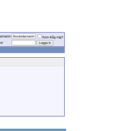
arnamn
Kom ihåg mig?
rd