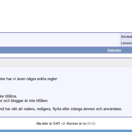
Använd
Löseno
Kalender
ter har vi även några enkla regler:
te tillåtna.
 och bloggar är inte tillåten.
d har rätt att radera, redigera, flytta eller stänga ämnen och användare.
Alla tider är GMT +2. Klockan är nu
09:42
.