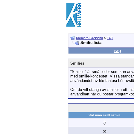
Kalimera Grekland
>
FAQ
Smilie-lista
FAQ
Smilies
"Smilies" är små bilder som kan anvä
med smilie-konceptet. Vissa standards
användandet av lite fantasi bör avslö
Om du vill stänga av smilies i ett inl
användbart när du postar programkod 
Vad man skall skriva
:)
:o