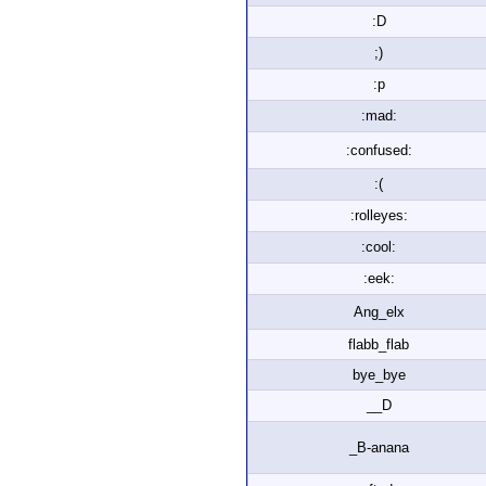
:D
;)
:p
:mad:
:confused:
:(
:rolleyes:
:cool:
:eek:
Ang_elx
flabb_flab
bye_bye
__D
_B-anana