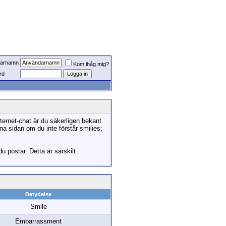
arnamn
Kom ihåg mig?
rd
ternet-chat är du säkerligen bekant
na sidan om du inte förstår smilies;
du postar. Detta är särskilt
Betydelse
Smile
Embarrassment