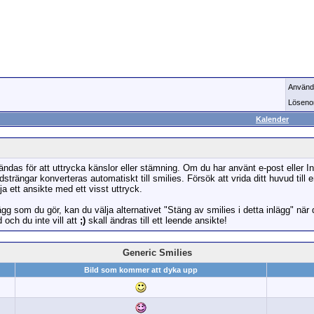
Använd
Löseno
Kalender
ndas för att uttrycka känslor eller stämning. Om du har använt e-post eller In
trängar konverteras automatiskt till smilies. Försök att vrida ditt huvud till e
ja ett ansikte med ett visst uttryck.
ägg som du gör, kan du välja alternativet "Stäng av smilies i detta inlägg" när 
och du inte vill att
;)
skall ändras till ett leende ansikte!
Generic Smilies
Bild som kommer att dyka upp