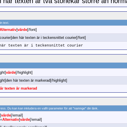
 här texten är två storlekar större än norm
n text.
Alternativ
]
värde
[/font]
courier]den här texten är i teckensnittet courier[/font]
här texten är i teckensnittet courier
ight]
värde
[/highlight]
ight]den här texten är markerad[/highlight]
är texten är markerad
adress. Du kan kan inkludera en valfri parameter för att "namnge" din länk.
]
värde
[/email]
l=
Alternativ
]
värde
[/email]