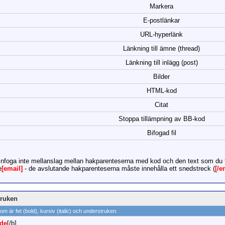
Markera
E-postlänkar
URL-hyperlänk
Länkning till ämne (thread)
Länkning till inlägg (post)
Bilder
HTML-kod
Citat
Stoppa tillämpning av BB-kod
Bifogad fil
infoga inte mellanslag mellan hakparenteserna med kod och den text som du 
e
[email]
- de avslutande hakparenteserna måste innehålla ett snedstreck (
[/e
struken
som är fet (bold), kursiv (italic) och understruken.
rde
[/b]