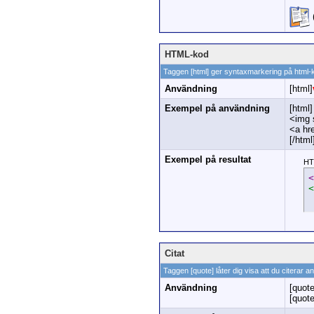
HTML-kod
Taggen [html] ger syntaxmarkering på html-
Användning
[html]
Exempel på användning
[html]
<img 
<a hr
[/html
Exempel på resultat
HT
<
<
Citat
Taggen [quote] låter dig visa att du citerar a
Användning
[quote
[quot