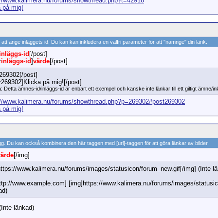
://www.kalimera.nu/forums/showthread.php?t=42918
a på mig!
m att ange inläggets id. Du kan kan inkludera en valfri parameter för att "namnge" din länk.
inläggs-id
[/post]
=
inläggs-id
]
värde
[/post]
]269302[/post]
=269302]Klicka på mig![/post]
: Detta ämnes-id/inläggs-id är enbart ett exempel och kanske inte länkar till ett giltigt ämne/in
://www.kalimera.nu/forums/showthread.php?p=269302#post269302
a på mig!
nlägg. Du kan också kombinera den här taggen med [url]-taggen för att göra länkar av bilder.
värde
[/img]
https://www.kalimera.nu/forums/images/statusicon/forum_new.gif[/img] (Inte l
http://www.example.com] [img]https://www.kalimera.nu/forums/images/statusico
ad)
Inte länkad)