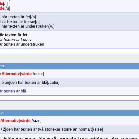
de
[/i]
rde
[/u]
 här texten är fet[/b]
 här texten är kursiv[/i]
 här texten är understruken[/u]
är texten är fet
r texten är kursiv
är texten är understruken
ext.
=
Alternativ
]
värde
[/color]
=blue]den här texten är blå[/color]
r texten är blå
ext.
=
Alternativ
]
värde
[/size]
+2]den här texten är två storlekar större än normalt[/size]