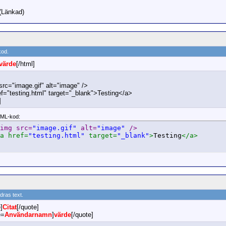
(Länkad)
kod.
värde
[/html]
src="image.gif" alt="image" />
ef="testing.html" target="_blank">Testing</a>
]
ML-kod:
img src=
"image.gif"
 alt=
"image"
 />
a href=
"testing.html"
 target=
"_blank"
>
Testing
</a>
ndras text.
]
Citat
[/quote]
e=
Användarnamn
]
värde
[/quote]