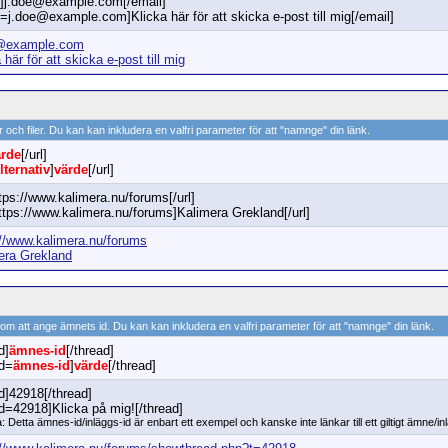
l]j.doe@example.com[/email]
=j.doe@example.com]Klicka här för att skicka e-post till mig[/email]
@example.com
 här för att skicka e-post till mig
or och filer. Du kan kan inkludera en valfri parameter för att "namnge" din länk.
ärde
[/url]
lternativ
]
värde
[/url]
ttps://www.kalimera.nu/forums[/url]
https://www.kalimera.nu/forums]Kalimera Grekland[/url]
://www.kalimera.nu/forums
era Grekland
nom att ange ämnets id. Du kan kan inkludera en valfri parameter för att "namnge" din länk.
d]
ämnes-id
[/thread]
ad=
ämnes-id
]
värde
[/thread]
d]42918[/thread]
ad=42918]Klicka på mig![/thread]
: Detta ämnes-id/inläggs-id är enbart ett exempel och kanske inte länkar till ett giltigt ämne/in