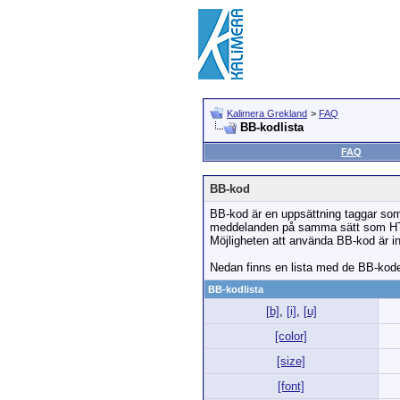
Kalimera Grekland
>
FAQ
BB-kodlista
FAQ
BB-kod
BB-kod är en uppsättning taggar som 
meddelanden på samma sätt som HTML
Möjligheten att använda BB-kod är ins
Nedan finns en lista med de BB-kod
BB-kodlista
[b]
,
[i]
,
[u]
[color]
[size]
[font]