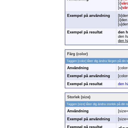
[i]
vär
[u]
vä
Exempel på användning
[b]den
[i]den
[u]den
Exempel på resultat
den h
den hä
den h
Färg (color)
Taggen [color] låter dig ändra färgen på din t
Användning
[color
Exempel på användning
[color
Exempel på resultat
den hä
Storlek (size)
Taggen [size] låter dig ändra storlek på din t
Användning
[size
Exempel på användning
[size=
Exempel på resultat