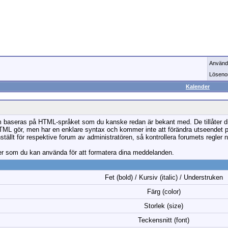
Använd
Löseno
Kalender
baseras på HTML-språket som du kanske redan är bekant med. De tillåter dig a
 gör, men har en enklare syntax och kommer inte att förändra utseendet på 
tällt för respektive forum av administratören, så kontrollera forumets regler nä
er som du kan använda för att formatera dina meddelanden.
Fet (bold) / Kursiv (italic) / Understruken
Färg (color)
Storlek (size)
Teckensnitt (font)