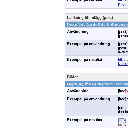
Exempel på resultat
https
Klick
Länkning till inlägg (post)
Taggen [post] låter dig länka till inlägg geno
Användning
[post]
[post
Exempel på användning
[post
[post
(Notera
Exempel på resultat
https
Klick
Bilder
Taggen [img] låter dig infoga bilder i dina i
Användning
[img]
Exempel på användning
[img]
[url=
(Länk
Exempel på resultat
(