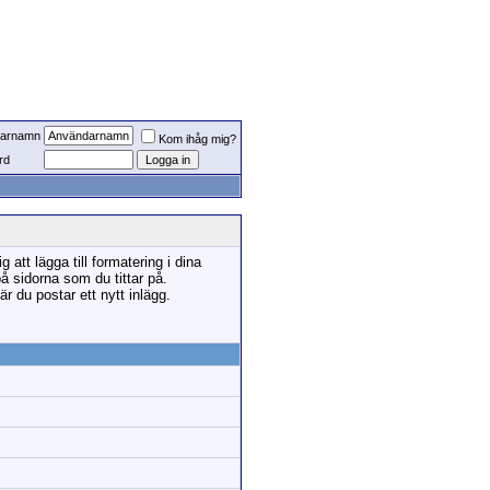
arnamn
Kom ihåg mig?
rd
tt lägga till formatering i dina
sidorna som du tittar på.
r du postar ett nytt inlägg.