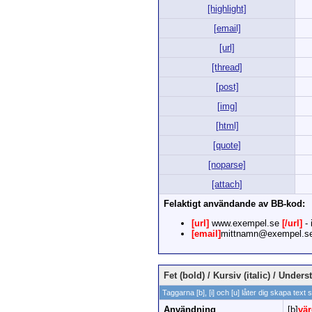
[highlight]
[email]
[url]
[thread]
[post]
[img]
[html]
[quote]
[noparse]
[attach]
Felaktigt användande av BB-kod:
[url]
www.exempel.se
[/url]
- 
[email]
mittnamn@exempel.s
Fet (bold) / Kursiv (italic) / Under
Taggarna [b], [i] och [u] låter dig skapa text 
Användning
[b]
vä