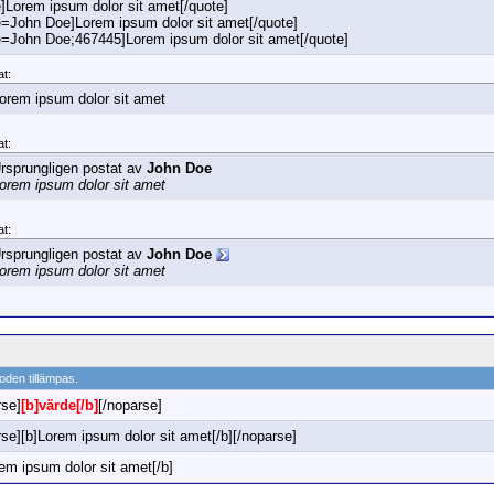
e]Lorem ipsum dolor sit amet[/quote]
e=John Doe]Lorem ipsum dolor sit amet[/quote]
e=John Doe;467445]Lorem ipsum dolor sit amet[/quote]
at:
orem ipsum dolor sit amet
at:
rsprungligen postat av
John Doe
orem ipsum dolor sit amet
at:
rsprungligen postat av
John Doe
orem ipsum dolor sit amet
oden tillämpas.
rse]
[b]värde[/b]
[/noparse]
rse][b]Lorem ipsum dolor sit amet[/b][/noparse]
em ipsum dolor sit amet[/b]