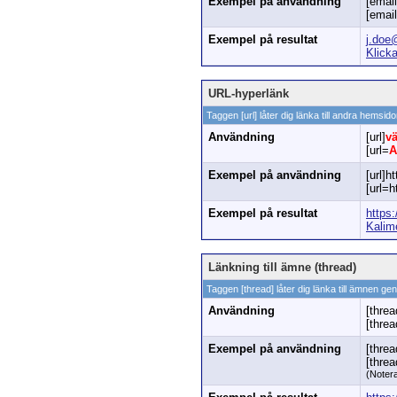
Exempel på användning
[emai
[email
Exempel på resultat
j.doe
Klicka
URL-hyperlänk
Taggen [url] låter dig länka till andra hemsid
Användning
[url]
v
[url=
A
Exempel på användning
[url]h
[url=
Exempel på resultat
https
Kalim
Länkning till ämne (thread)
Taggen [thread] låter dig länka till ämnen ge
Användning
[threa
[thre
Exempel på användning
[threa
[thre
(Notera