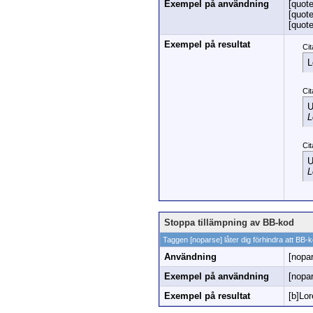
Exempel på användning
[quot
[quot
[quot
Exempel på resultat
Cit
L
Cit
U
L
Cit
U
L
Stoppa tillämpning av BB-kod
Taggen [noparse] låter dig förhindra att BB-k
Användning
[nopa
Exempel på användning
[nopa
Exempel på resultat
[b]Lor