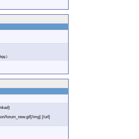
lägg.)
änkad)
n/forum_new.gif[/img] [/url]