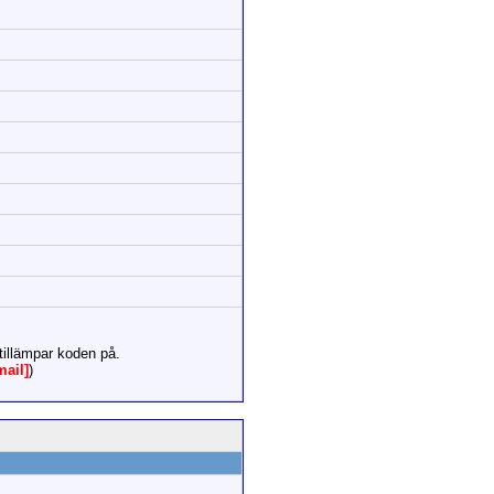
tillämpar koden på.
mail]
)