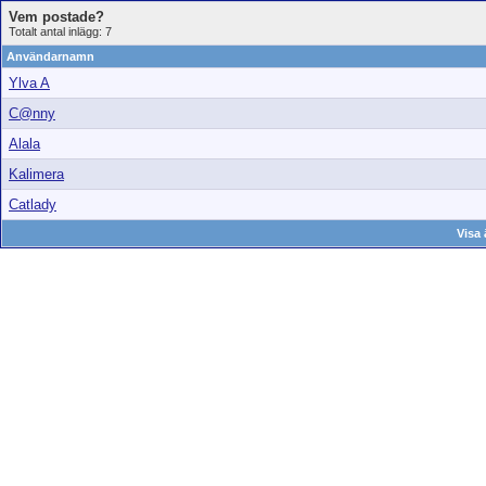
Vem postade?
Totalt antal inlägg: 7
Användarnamn
Ylva A
C@nny
Alala
Kalimera
Catlady
Visa