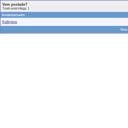
Vem postade?
Totalt antal inlägg: 1
Användarnamn
Kalimera
Visa