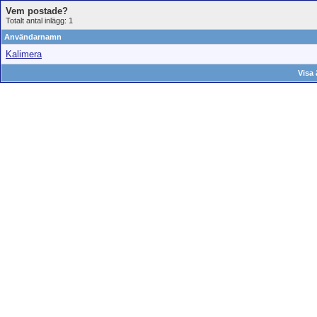
Vem postade?
Totalt antal inlägg: 1
Användarnamn
Kalimera
Visa