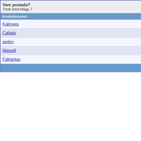
Vem postade?
Totalt antal inlägg: 7
Användarnamn
Kalimera
Catlady
perlen
Netwolf
Fältjäntan