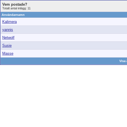
Vem postade?
Totalt antal inlägg: 11
Användarnamn
Kalimera
yannis
Netwolf
Susie
Masse
Visa