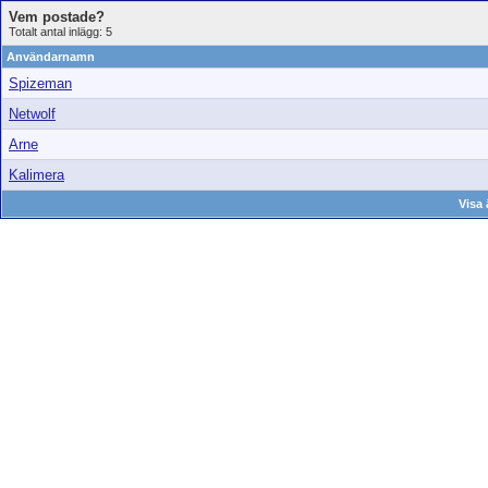
Vem postade?
Totalt antal inlägg: 5
Användarnamn
Spizeman
Netwolf
Arne
Kalimera
Visa