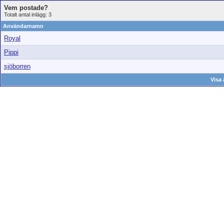
Vem postade?
Totalt antal inlägg: 3
Användarnamn
Royal
Pippi
sjöborren
Visa