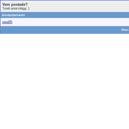
Vem postade?
Totalt antal inlägg: 1
Användarnamn
pea85
Visa