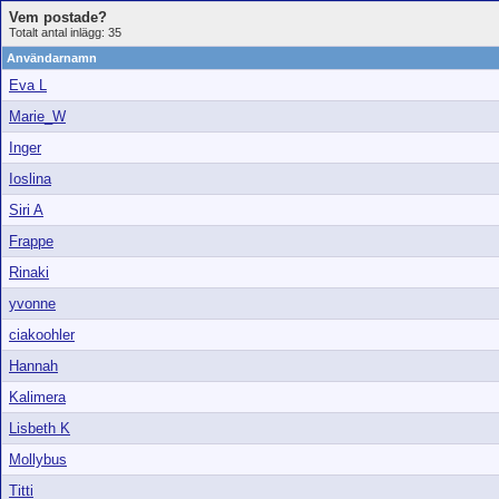
Vem postade?
Totalt antal inlägg: 35
Användarnamn
Eva L
Marie_W
Inger
Ioslina
Siri A
Frappe
Rinaki
yvonne
ciakoohler
Hannah
Kalimera
Lisbeth K
Mollybus
Titti