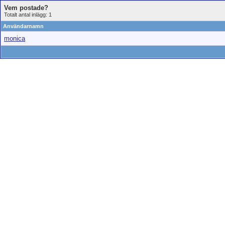
Vem postade?
Totalt antal inlägg: 1
Användarnamn
monica