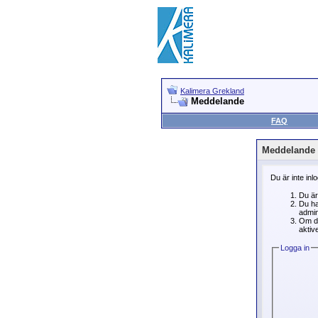
Kalimera Grekland
Meddelande
FAQ
Meddelande
Du är inte inl
Du är
Du ha
admin
Om du
aktive
Logga in