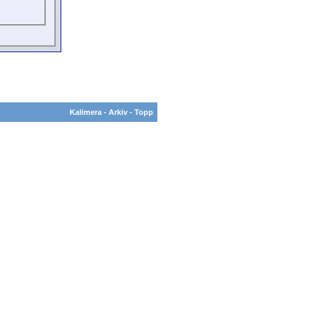
Kalimera
-
Arkiv
-
Topp