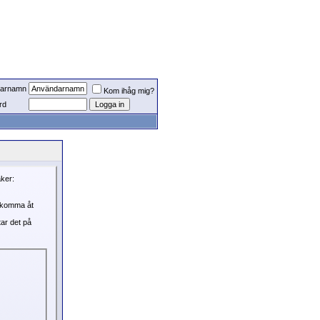
arnamn
Kom ihåg mig?
rd
aker:
, komma åt
tar det på