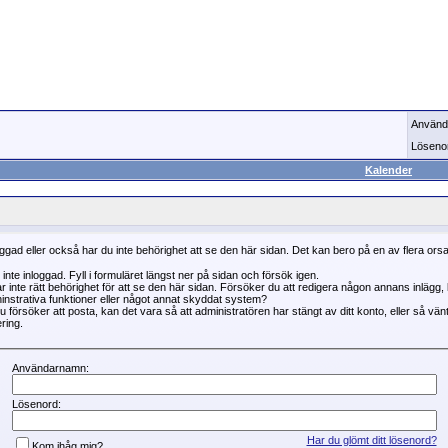
Använd
Löseno
Kalender
oggad eller också har du inte behörighet att se den här sidan. Det kan bero på en av flera ors
 inte inloggad. Fyll i formuläret längst ner på sidan och försök igen.
r inte rätt behörighet för att se den här sidan. Försöker du att redigera någon annans inlägg
instrativa funktioner eller något annat skyddat system?
 försöker att posta, kan det vara så att administratören har stängt av ditt konto, eller så vän
ring.
Användarnamn:
Lösenord:
Har du glömt ditt lösenord?
Kom ihåg mig?