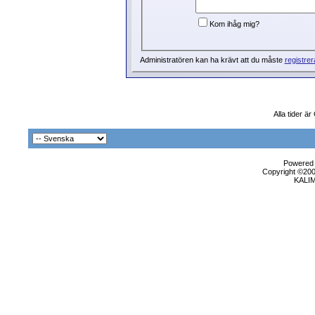
Kom ihåg mig?
Administratören kan ha krävt att du måste
registrer
Alla tider ä
Powered b
Copyright ©2000
KALI