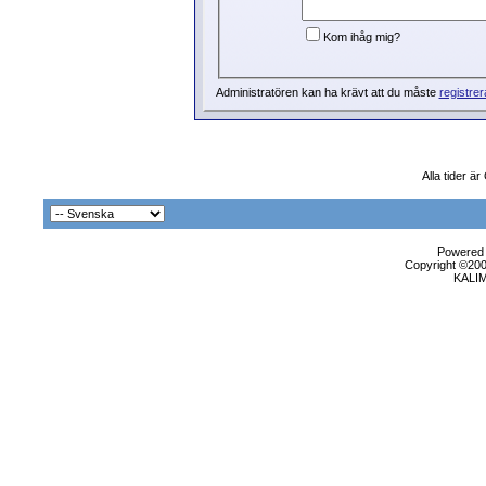
Kom ihåg mig?
Administratören kan ha krävt att du måste
registrer
Alla tider ä
Powered b
Copyright ©2000
KALI