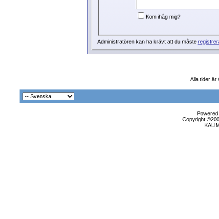
Kom ihåg mig?
Administratören kan ha krävt att du måste
registrer
Alla tider ä
Powered b
Copyright ©2000
KALI