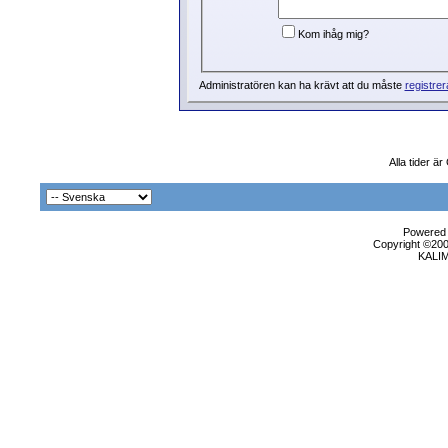
Kom ihåg mig?
Administratören kan ha krävt att du måste
registrer
Alla tider ä
Powered b
Copyright ©2000
KALI