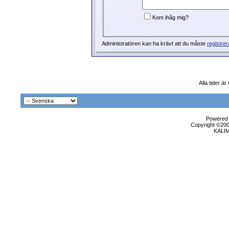
Kom ihåg mig?
Administratören kan ha krävt att du måste
registrer
Alla tider ä
Powered b
Copyright ©2000
KALI