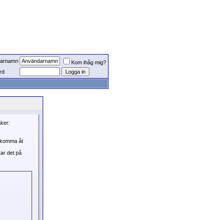
arnamn
Kom ihåg mig?
rd
aker:
, komma åt
tar det på