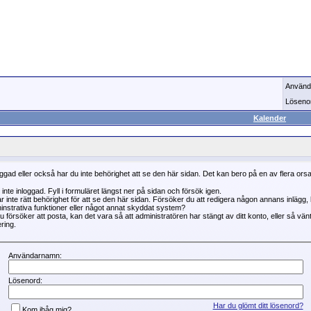
Använd
Löseno
Kalender
oggad eller också har du inte behörighet att se den här sidan. Det kan bero på en av flera ors
 inte inloggad. Fyll i formuläret längst ner på sidan och försök igen.
r inte rätt behörighet för att se den här sidan. Försöker du att redigera någon annans inlägg
instrativa funktioner eller något annat skyddat system?
 försöker att posta, kan det vara så att administratören har stängt av ditt konto, eller så vän
ring.
Användarnamn:
Lösenord:
Har du glömt ditt lösenord?
Kom ihåg mig?