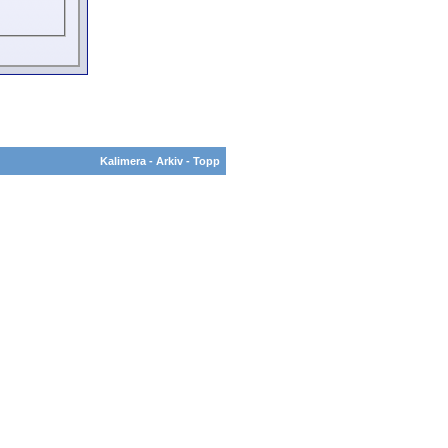
Kalimera
-
Arkiv
-
Topp