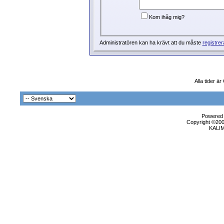
Kom ihåg mig?
Administratören kan ha krävt att du måste
registrer
Alla tider 
Powered b
Copyright ©2000
KALI