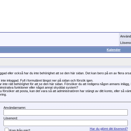
Använd
Löseno
Kalender
oggad eller också har du inte behörighet att se den här sidan. Det kan bero på en av flera ors
 inte inloggad. Fyll i formuläret längst ner på sidan och försök igen.
r inte rätt behörighet för att se den här sidan. Försöker du att redigera någon annans inlägg
instrativa funktioner eller något annat skyddat system?
 försöker att posta, kan det vara så att administratören har stängt av ditt konto, eller så vän
ring.
Användarnamn:
Lösenord:
Har du glömt ditt lösenord?
Kom ihåg mig?