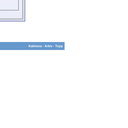
Kalimera
-
Arkiv
-
Topp