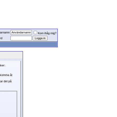
arnamn
Kom ihåg mig?
rd
aker:
, komma åt
tar det på