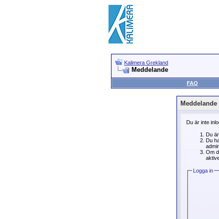
Kalimera Grekland
Meddelande
FAQ
Meddelande
Du är inte inl
Du är
Du ha
admin
Om du
aktive
Logga in