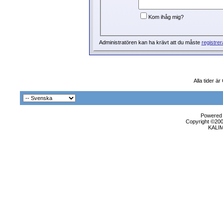
Kom ihåg mig?
Administratören kan ha krävt att du måste
registrer
Alla tider ä
Powered b
Copyright ©2000
KALI