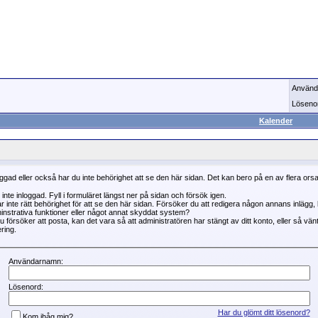
Använd
Löseno
Kalender
oggad eller också har du inte behörighet att se den här sidan. Det kan bero på en av flera ors
 inte inloggad. Fyll i formuläret längst ner på sidan och försök igen.
r inte rätt behörighet för att se den här sidan. Försöker du att redigera någon annans inlägg
instrativa funktioner eller något annat skyddat system?
 försöker att posta, kan det vara så att administratören har stängt av ditt konto, eller så vän
ring.
Användarnamn:
Lösenord:
Har du glömt ditt lösenord?
Kom ihåg mig?