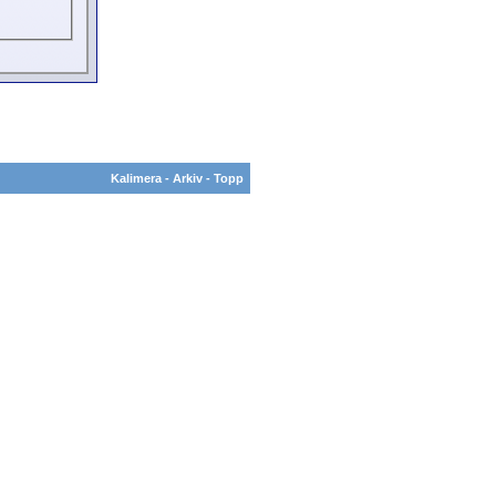
Kalimera
-
Arkiv
-
Topp