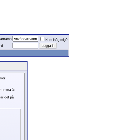
arnamn
Kom ihåg mig?
rd
aker:
, komma åt
tar det på