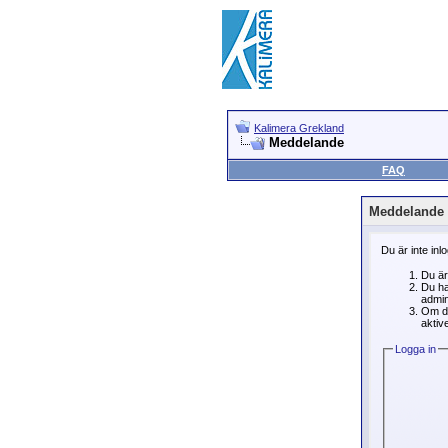
Kalimera Grekland
Meddelande
FAQ
Meddelande
Du är inte inl
Du är
Du ha
admin
Om du
aktive
Logga in