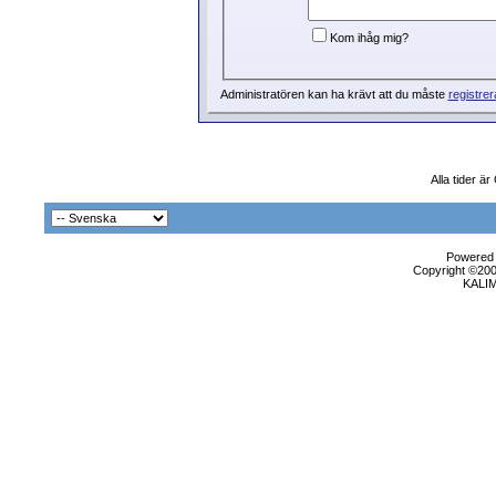
Kom ihåg mig?
Administratören kan ha krävt att du måste
registrer
Alla tider ä
Powered b
Copyright ©2000
KALI