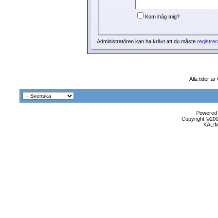
Kom ihåg mig?
Administratören kan ha krävt att du måste
registrer
Alla tider ä
Powered b
Copyright ©2000
KALI