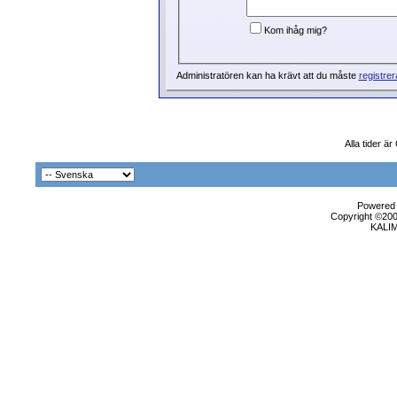
Kom ihåg mig?
Administratören kan ha krävt att du måste
registrer
Alla tider ä
Powered b
Copyright ©2000
KALI